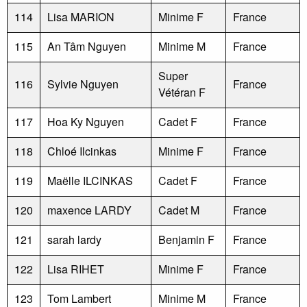
114
Lisa MARION
Minime F
France
115
An Tâm Nguyen
Minime M
France
Super
116
Sylvie Nguyen
France
Vétéran F
117
Hoa Ky Nguyen
Cadet F
France
118
Chloé Ilcinkas
Minime F
France
119
Maëlle ILCINKAS
Cadet F
France
120
maxence LARDY
Cadet M
France
121
sarah lardy
Benjamin F
France
122
Lisa RIHET
Minime F
France
123
Tom Lambert
Minime M
France