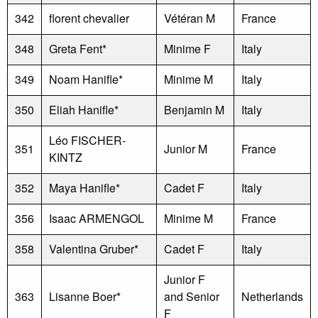
342
florent chevalier
Vétéran M
France
348
Greta Fent*
Minime F
Italy
349
Noam Hanifle*
Minime M
Italy
350
Eliah Hanifle*
Benjamin M
Italy
Léo FISCHER-
351
Junior M
France
KINTZ
352
Maya Hanifle*
Cadet F
Italy
356
Isaac ARMENGOL
Minime M
France
358
Valentina Gruber*
Cadet F
Italy
Junior F
363
Lisanne Boer*
and Senior
Netherlands
F