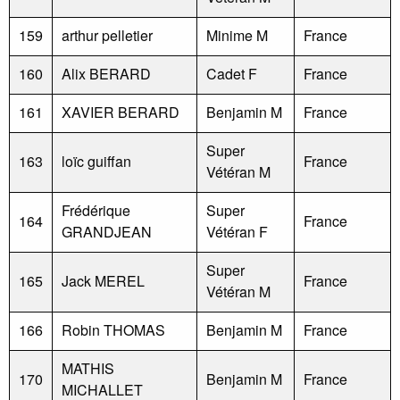
159
arthur pelletier
Minime M
France
160
Alix BERARD
Cadet F
France
161
XAVIER BERARD
Benjamin M
France
Super
163
loïc guiffan
France
Vétéran M
Frédérique
Super
164
France
GRANDJEAN
Vétéran F
Super
165
Jack MEREL
France
Vétéran M
166
Robin THOMAS
Benjamin M
France
MATHIS
170
Benjamin M
France
MICHALLET