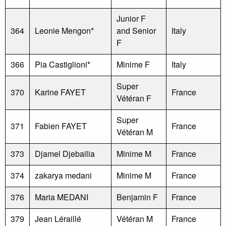
Junior F
364
Leonie Mengon*
and Senior
Italy
F
366
Pia Castiglioni*
Minime F
Italy
Super
370
Karine FAYET
France
Vétéran F
Super
371
Fabien FAYET
France
Vétéran M
373
Djamel Djebailia
Minime M
France
374
zakarya medani
Minime M
France
376
Maria MEDANI
Benjamin F
France
379
Jean Léraillé
Vétéran M
France