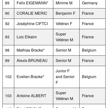
89
Felix EIGEMANN*
Minime M
Germany
90
CORALIE MERIC
Benjamin F
France
92
Joséphine CIFTCI
Vétéran F
France
Super
93
Loic Elkaim
France
Vétéran M
98
Mathias Bracke*
Senior M
Belgium
99
Alexis BRUNEAU
Senior M
France
Junior F
102
Evelien Bracke*
and Senior
Belgium
F
Super
103
Antoine ALBERT
France
Vétéran M