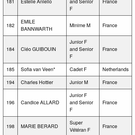
181
Estelle Aniello
and Senior
France
F
EMILE
182
Minime M
France
BANNWARTH
Junior F
184
Cléo GUIBOUIN
and Senior
France
F
185
Sofia van Veen*
Cadet F
Netherlands
194
Charles Hottier
Junior M
France
Junior F
196
Candice ALLARD
and Senior
France
F
Super
198
MARIE BERARD
France
Vétéran F