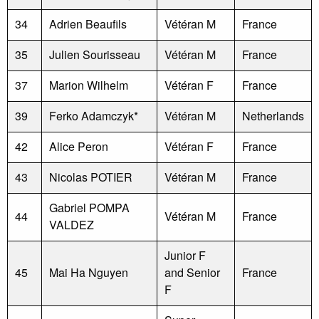
34
Adrien Beaufils
Vétéran M
France
35
Julien Sourisseau
Vétéran M
France
37
Marion Wilhelm
Vétéran F
France
39
Ferko Adamczyk*
Vétéran M
Netherlands
42
Alice Peron
Vétéran F
France
43
Nicolas POTIER
Vétéran M
France
Gabriel POMPA
44
Vétéran M
France
VALDEZ
Junior F
45
Mai Ha Nguyen
and Senior
France
F