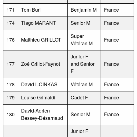
171
Tom Buri
Benjamin M
France
174
Tiago MARANT
Senior M
France
Super
176
Matthieu GRILLOT
France
Vétéran M
Junior F
177
Zoé Grillot-Faynot
and Senior
France
F
178
David ILCINKAS
Vétéran M
France
179
Louise Grimaldi
Cadet F
France
David-Adrien
180
Senior M
France
Bessey-Désarnaud
Junior F