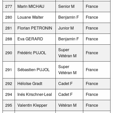
277
Marin MICHAU
Senior M
France
280
Louane Walter
Benjamin F
France
281
Florian PETRONIN
Junior M
France
288
Eva GERARD
Benjamin F
France
Super
290
Frédéric PUJOL
France
Vétéran M
Super
291
Sébastien PUJOL
France
Vétéran M
292
Héloïse Gradt
Cadet F
France
294
Inés Kirschner-Leal
Cadet F
France
295
Valentin Klepper
Vétéran M
France