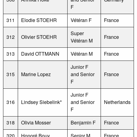
F
311
Elodie STOEHR
Vétéran F
France
Super
312
Olivier STOEHR
France
Vétéran M
313
David OTTMANN
Vétéran M
France
Junior F
315
Marine Lopez
and Senior
France
F
Junior F
316
Lindsey Siebelink*
and Senior
Netherlands
F
318
Olivia Mosser
Benjamin F
France
320
Honoré Bouy
Senior M
France