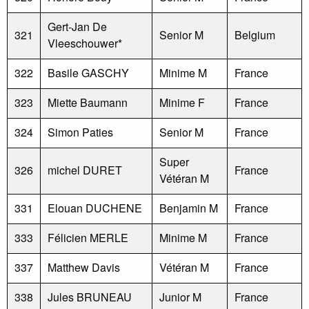
Gert-Jan De
321
Senior M
Belgium
Vleeschouwer*
322
Basile GASCHY
Minime M
France
323
Miette Baumann
Minime F
France
324
Simon Paties
Senior M
France
Super
326
michel DURET
France
Vétéran M
331
Elouan DUCHENE
Benjamin M
France
333
Félicien MERLE
Minime M
France
337
Matthew Davis
Vétéran M
France
338
Jules BRUNEAU
Junior M
France