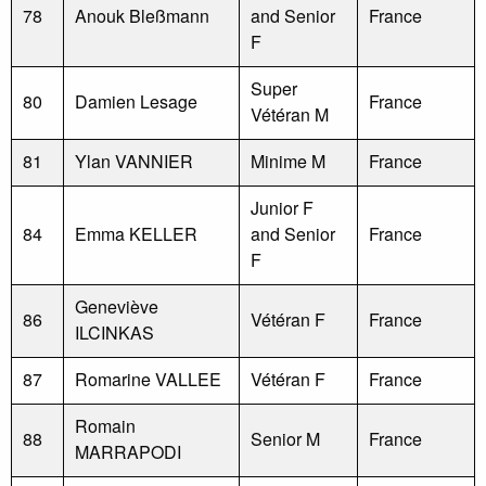
78
Anouk Bleßmann
and Senior
France
F
Super
80
Damien Lesage
France
Vétéran M
81
Ylan VANNIER
Minime M
France
Junior F
84
Emma KELLER
and Senior
France
F
Geneviève
86
Vétéran F
France
ILCINKAS
87
Romarine VALLEE
Vétéran F
France
Romain
88
Senior M
France
MARRAPODI