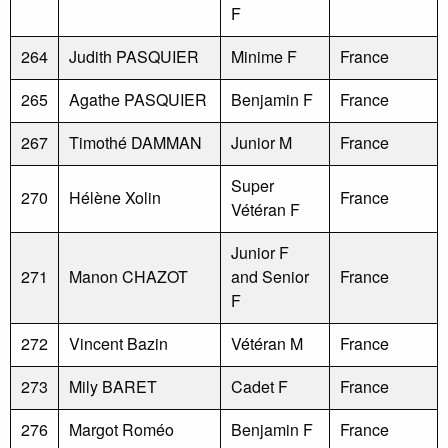
F
264
Judith PASQUIER
Minime F
France
265
Agathe PASQUIER
Benjamin F
France
267
Timothé DAMMAN
Junior M
France
Super
270
Hélène Xolin
France
Vétéran F
Junior F
271
Manon CHAZOT
and Senior
France
F
272
Vincent Bazin
Vétéran M
France
273
Mily BARET
Cadet F
France
276
Margot Roméo
Benjamin F
France