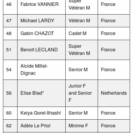
Super
46
Fabrice VANNIER
France
Vétéran M
47
Michael LARDY
Vétéran M
France
48
Gabin CHAZOT
Cadet M
France
Super
51
Benoit LECLAND
France
Vétéran M
Alcide Millet-
54
Senior M
France
Dignac
Junior F
56
Elise Blad*
and Senior
Netherlands
F
60
Keiya Goret-Iihashi
Senior M
France
62
Adèle Le Priol
Minime F
France