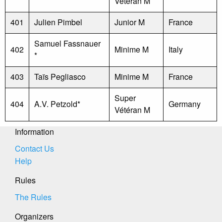
Vétéran M
401
Julien Pimbel
Junior M
France
Samuel Fassnauer
402
Minime M
Italy
*
403
Taïs Pegliasco
Minime M
France
Super
404
A.V. Petzold*
Germany
Vétéran M
Information
Contact Us
Help
Rules
The Rules
Organizers