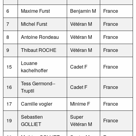
6
Maxime Furst
Benjamin M
France
7
Michel Furst
Vétéran M
France
8
Antoine Rondeau
Vétéran M
France
9
Thibaut ROCHE
Vétéran M
France
Louane
15
Cadet F
France
kachelhoffer
Tess Germond--
16
Cadet F
France
Truptil
17
Camille vogler
Minime F
France
Sebastien
Super
19
France
GOLLIET
Vétéran M