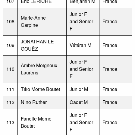
107
Eric LERICHE
Benjamin M
France
Junior F
Marie-Anne
108
and Senior
France
Carpine
F
JONATHAN LE
109
Vétéran M
France
GOUËZ
Junior F
Ambre Moignoux-
110
and Senior
France
Laurens
F
111
Tilio Morne Boutet
Junior M
France
112
Nino Ruther
Cadet M
France
Junior F
Fanelle Morne
113
and Senior
France
Boutet
F