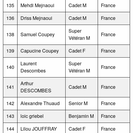
135
Mehdi Mejnaoui
Cadet M
France
136
Driss Mejnaoui
Cadet M
France
Super
138
Samuel Coupey
France
Vétéran M
139
Capucine Coupey
Cadet F
France
Laurent
Super
140
France
Descombes
Vétéran M
Arthur
141
Cadet M
France
DESCOMBES
142
Alexandre Thuaud
Senior M
France
143
loic griebel
Benjamin M
France
144
Lilou JOUFFRAY
Cadet F
France