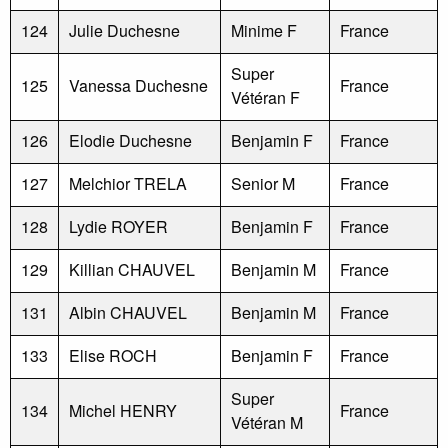
124
Julie Duchesne
Minime F
France
Super
125
Vanessa Duchesne
France
Vétéran F
126
Elodie Duchesne
Benjamin F
France
127
Melchior TRELA
Senior M
France
128
Lydie ROYER
Benjamin F
France
129
Killian CHAUVEL
Benjamin M
France
131
Albin CHAUVEL
Benjamin M
France
133
Elise ROCH
Benjamin F
France
Super
134
Michel HENRY
France
Vétéran M