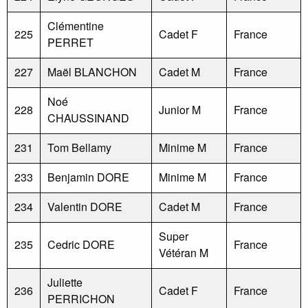
Clémentine
225
Cadet F
France
PERRET
227
Maël BLANCHON
Cadet M
France
Noé
228
Junior M
France
CHAUSSINAND
231
Tom Bellamy
Minime M
France
233
Benjamin DORE
Minime M
France
234
Valentin DORE
Cadet M
France
Super
235
Cedric DORE
France
Vétéran M
Juliette
236
Cadet F
France
PERRICHON