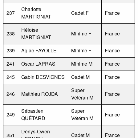
Charlotte
237
Cadet F
France
MARTIGNIAT
Héloïse
238
Minime F
France
MARTIGNIAT
239
Aglaé FAYOLLE
Minime F
France
241
Oscar LAPRAS
Minime M
France
245
Gabin DESVIGNES
Cadet M
France
Super
246
Matthieu ROJDA
France
Vétéran M
Sébastien
Super
249
France
QUÉTARD
Vétéran M
Dénys-Owen
251
Cadet M
France