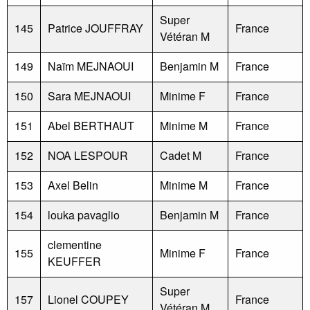
Super
145
Patrice JOUFFRAY
France
Vétéran M
149
Naïm MEJNAOUI
Benjamin M
France
150
Sara MEJNAOUI
Minime F
France
151
Abel BERTHAUT
Minime M
France
152
NOA LESPOUR
Cadet M
France
153
Axel Belin
Minime M
France
154
louka pavaglio
Benjamin M
France
clementine
155
Minime F
France
KEUFFER
Super
157
Lionel COUPEY
France
Vétéran M