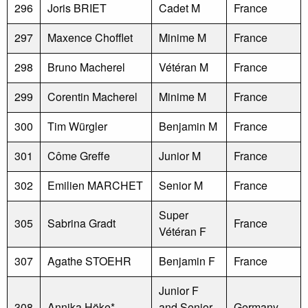
296
Joris BRIET
Cadet M
France
297
Maxence Chofflet
Minime M
France
298
Bruno Macherel
Vétéran M
France
299
Corentin Macherel
Minime M
France
300
Tim Würgler
Benjamin M
France
301
Côme Greffe
Junior M
France
302
Emilien MARCHET
Senior M
France
Super
305
Sabrina Gradt
France
Vétéran F
307
Agathe STOEHR
Benjamin F
France
Junior F
308
Annika Höke*
and Senior
Germany