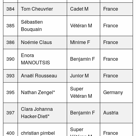
384
Tom Cheuvrier
Cadet M
France
Sébastien
385
Vétéran M
France
Bouquain
386
Noémie Claus
Minime F
France
Enora
390
Benjamin F
France
MANOUTSIS
393
Anaël Rousseau
Junior M
France
Super
395
Nathan Zengel*
Germany
Vétéran M
Clara Johanna
397
Benjamin F
Austria
Hacker-Dietl*
Super
400
christian pimbel
France