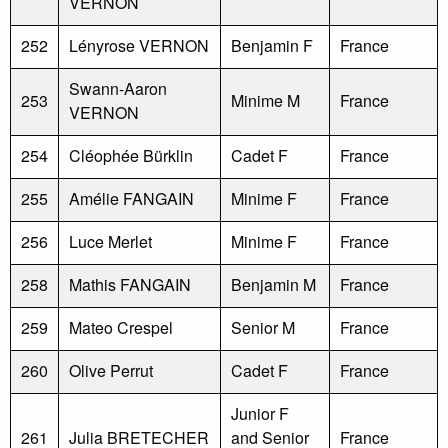
VERNON
252
Lényrose VERNON
Benjamin F
France
Swann-Aaron
253
Minime M
France
VERNON
254
Cléophée Bürklin
Cadet F
France
255
Amélie FANGAIN
Minime F
France
256
Luce Merlet
Minime F
France
258
Mathis FANGAIN
Benjamin M
France
259
Mateo Crespel
Senior M
France
260
Olive Perrut
Cadet F
France
Junior F
261
Julia BRETECHER
and Senior
France