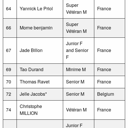
Super
64
Yannick Le Priol
France
Vétéran M
Super
66
Morne benjamin
France
Vétéran M
Junior F
67
Jade Billon
and Senior
France
F
69
Tao Durand
Minime M
France
70
Thomas Ravet
Senior M
France
72
Jelle Jacobs*
Senior M
Belgium
Christophe
74
Vétéran M
France
MILLION
Junior F