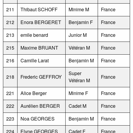
211
Thibaut SCHOFF
Minime M
France
212
Enora BERGERET
Benjamin F
France
213
emile benard
Junior M
France
215
Maxime BRUANT
Vétéran M
France
216
Camille Larat
Benjamin M
France
Super
218
Frederic GEFFROY
France
Vétéran M
221
Alice Berger
Minime F
France
222
Aurélien BERGER
Cadet M
France
223
Noa GEORGES
Benjamin M
France
224
Elyne GEORGES
Cadet F
France