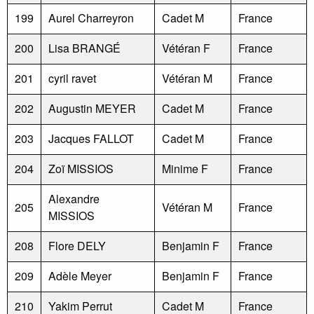
199
Aurel Charreyron
Cadet M
France
200
Lisa BRANGÉ
Vétéran F
France
201
cyril ravet
Vétéran M
France
202
Augustin MEYER
Cadet M
France
203
Jacques FALLOT
Cadet M
France
204
Zoï MISSIOS
Minime F
France
Alexandre
205
Vétéran M
France
MISSIOS
208
Flore DELY
Benjamin F
France
209
Adèle Meyer
Benjamin F
France
210
Yakim Perrut
Cadet M
France